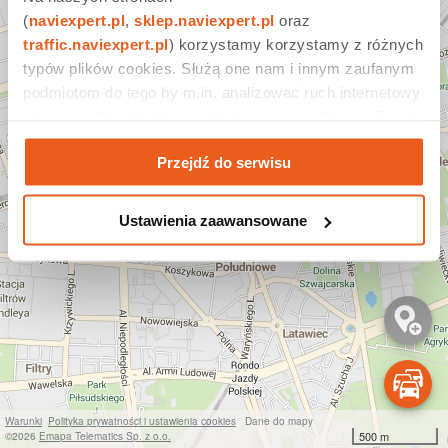
(
naviexpert.pl
, 
sklep.naviexpert.pl
 oraz 
traffic.naviexpert.pl
) korzystamy korzystamy z różnych 
typów plików cookies. Służą one nam i innym zaufanym 
podmiotom do tego by m.in. analizować ruch internetowy 
czy prowadzić działania reklamowe na podstawie Twojej 
aktywności na naszych stronach internetowych. Więcej 
Przejdź do serwisu
informacji znajdziesz w naszej 
polityce prywatności
.
Ustawienia zaawansowane
Zgłoś remont
Popraw mapę
Dodaj miejsce
Fotoradary
Remonty
Korki
Warunki
Polityka prywatności i ustawienia cookies
Dane do mapy
500 m
©2026
Emapa Telematics Sp. z o.o.