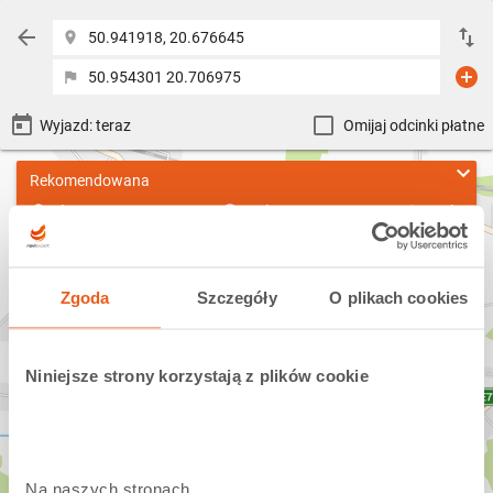
50.941918, 20.676645
50.954301 20.706975
Omijaj odcinki płatne
Rekomendowana
2km 612m
1min 38s
0.2 l
Trasa:
S7/E77
Zgoda
Szczegóły
O plikach cookies
Niniejsze strony korzystają z plików cookie
Na naszych stronach 