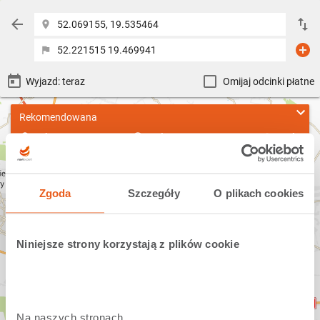
52.069155, 19.535464
52.221515 19.469941
Omijaj odcinki płatne
Rekomendowana
18km
9min 24s
1.4 l
Trasa:
A1/E75
Zgoda
Szczegóły
O plikach cookies
Niniejsze strony korzystają z plików cookie
Na naszych stronach 