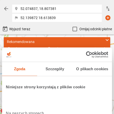
52.074837, 18.807381
52.139872 18.613839
Omijaj odcinki płatne
Rekomendowana
15km
8min 15s
1.2 l
Trasa:
A2/E30
Zgoda
Szczegóły
O plikach cookies
Niniejsze strony korzystają z plików cookie
Na naszych stronach 